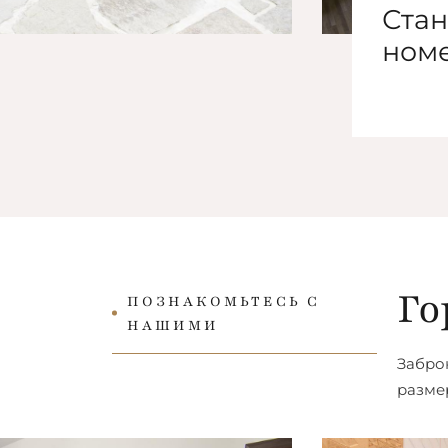
Ста
ЗАПРОС
ном
от
65,00
€
Го
ПОЗНАКОМЬТЕСЬ С
НАШИМИ
Забро
размер