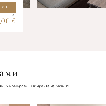
Апартамент с
ПРОС
одной спальней
от
5,00
€
тами
ных номеров). Выбирайте из разных