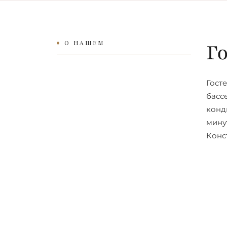
О НАШЕМ
Г
Гост
басс
конд
мину
Конс