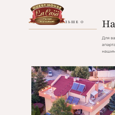
На
УЗНАЙТЕ БОЛЬШЕ О
Для в
апарт
нашим