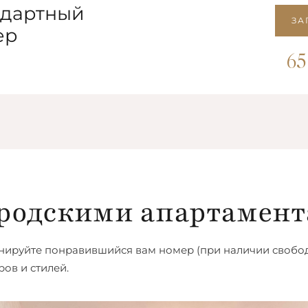
ндартный
ЗА
ер
6
родскими апартамен
нируйте понравившийся вам номер (при наличии свобод
ов и стилей.