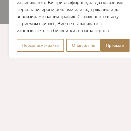
изживяването Ви при сърфиране, за да показваме
персонализирани реклами или съдържание и да
анализираме нашия трафик. С кликването върху
„Приемам всички“, Вие се съгласявате с
използването на бисквитки от наша страна.
Персонализирайте
Отхвърляне
Приемам
О НАШЕЙ
Винодельне
Комплекс располагает собственным
винодельческим заводом по производству и
продаже высококачественных вин.