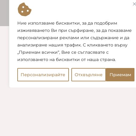
Ние използваме бисквитки, за да подобрим
изживяването Ви при сърфиране, за да показваме
персонализирани реклами или съдържание и да
анализираме нашия трафик. С кликването върху
„Приемам всички“, Вие се съгласявате с
използването на бисквитки от наша страна.
OUR
Персонализирайте
Отхвърляне
Приемам
Open chaty
Guest house
Offering an outdoor pool with a sun terrace, La Casa
Guest House offers air-conditioned accommodation
with a balcony. It is a 10-minute walk from the
centre of Saints Constantine and Helena and the